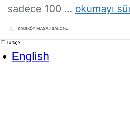
Ataşehir
sadece 100 …
okumayı sü
Masaj
Salonu
KADIKÖY MASAJ SALONU
Türkçe
English