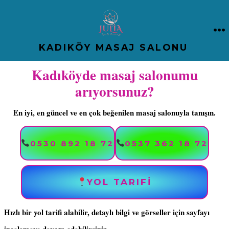
İçeriğe
atla
M
KADIKÖY MASAJ SALONU
Kadıköyde masaj salonumu
arıyorsunuz?
En iyi, en güncel ve en çok beğenilen masaj salonuyla tanışın.
0530 892 18 72
0537 362 18 72
YOL TARIFİ
Hızlı bir yol tarifi alabilir, detaylı bilgi ve görseller için sayfayı