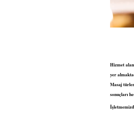
Hizmet alanl
yer almakta
Masaj türleri
sonuçları he
İşletmemizde