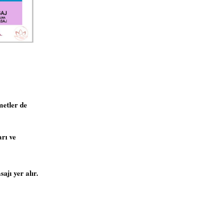
metler de
arı ve
jı yer alır.