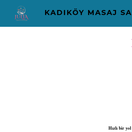
İçeriğe
KADIKÖY MASAJ S
atla
Hızlı bir yol