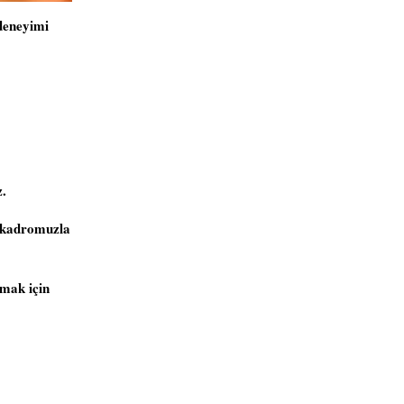
 deneyimi
z.
n kadromuzla
nmak için