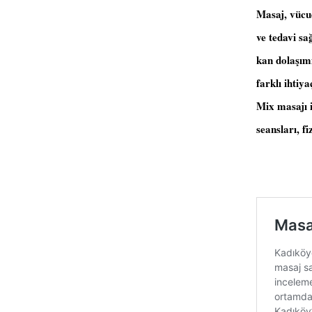
Masaj, vücu
ve tedavi sa
kan dolaşımın
farklı ihtiy
Mix masajı i
seansları, fi