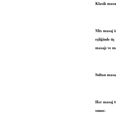
Klasik masaj
Mix masaj is
eşliğinde üç
masajı ve me
Sultan masaj
Her masaj tü
sunar.