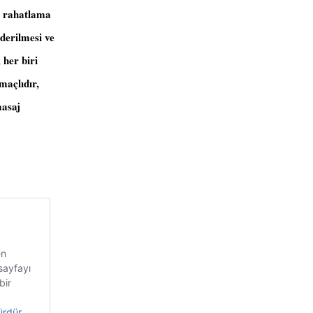
e rahatlama
iderilmesi ve
 her biri
maçlıdır,
masaj