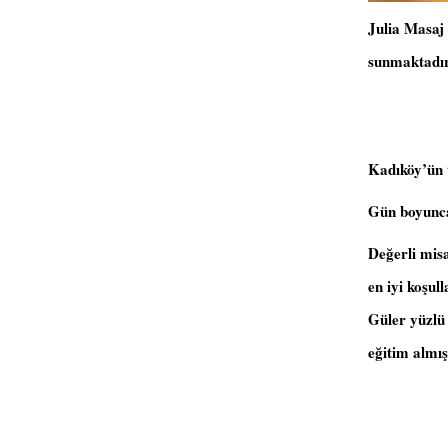
Julia Masaj 
sunmaktadır
Kadıköy’ün 
Gün boyunca 
Değerli mis
en iyi koşul
Güler yüzlü 
eğitim almış