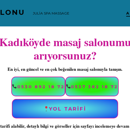
ALONU
A
JULİA SPA MASSAGE
Kadıköyde masaj salonum
arıyorsunuz?
En iyi, en güncel ve en çok beğenilen masaj salonuyla tanışın.
0530 892 18 72
0537 362 18 72
YOL TARIFİ
 tarifi alabilir, detaylı bilgi ve görseller için sayfayı incelemeye devam