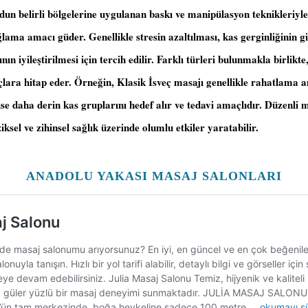
dun belirli bölgelerine uygulanan baskı ve manipülasyon teknikleriyl
ğlama amacı güder. Genellikle stresin azaltılması, kas gerginliğinin g
ın iyileştirilmesi için tercih edilir. Farklı türleri bulunmakla birlikte,
açlara hitap eder. Örneğin, Klasik İsveç masajı genellikle rahatlama a
se daha derin kas gruplarını hedef alır ve tedavi amaçlıdır. Düzenli 
ziksel ve zihinsel sağlık üzerinde olumlu etkiler yaratabilir.
ANADOLU YAKASI MASAJ SALONLARI