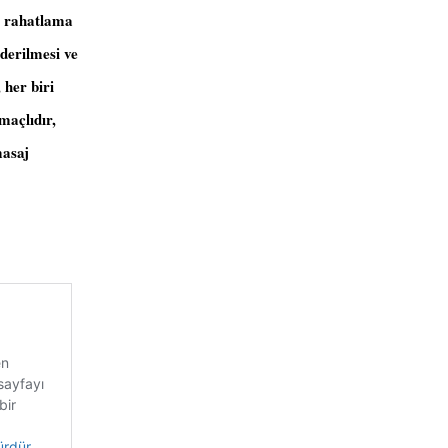
e rahatlama
iderilmesi ve
 her biri
maçlıdır,
masaj