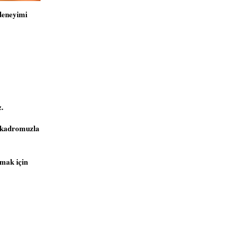
 deneyimi
z.
n kadromuzla
nmak için