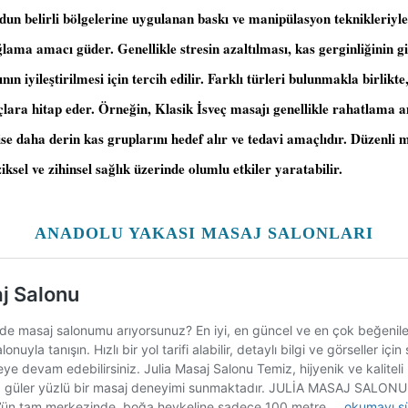
dun belirli bölgelerine uygulanan baskı ve manipülasyon teknikleriyl
ğlama amacı güder. Genellikle stresin azaltılması, kas gerginliğinin g
ın iyileştirilmesi için tercih edilir. Farklı türleri bulunmakla birlikte,
açlara hitap eder. Örneğin, Klasik İsveç masajı genellikle rahatlama a
se daha derin kas gruplarını hedef alır ve tedavi amaçlıdır. Düzenli 
ziksel ve zihinsel sağlık üzerinde olumlu etkiler yaratabilir.
ANADOLU YAKASI MASAJ SALONLARI