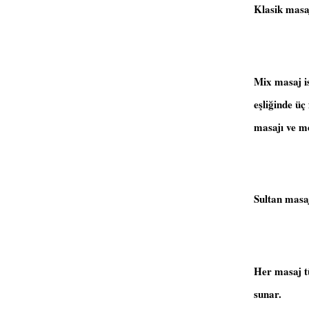
Klasik masaj
Mix masaj is
eşliğinde üç
masajı ve me
Sultan masaj
Her masaj tü
sunar.