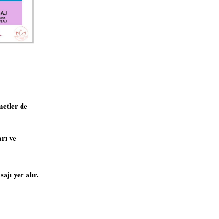
metler de
arı ve
jı yer alır.