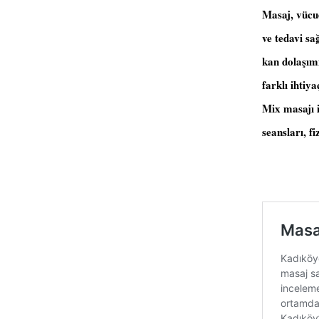
Masaj, vücu
ve tedavi sa
kan dolaşımın
farklı ihtiy
Mix masajı i
seansları, fi