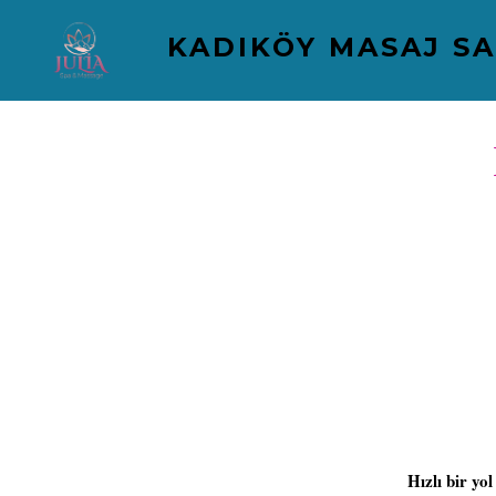
İçeriğe
KADIKÖY MASAJ S
atla
Hızlı bir yol