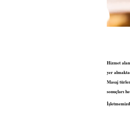
Hizmet alanl
yer almakta
Masaj türleri
sonuçları he
İşletmemizde