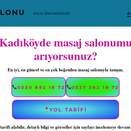
ALONU
A
JULİA SPA MASSAGE
Kadıköyde masaj salonum
arıyorsunuz?
En iyi, en güncel ve en çok beğenilen masaj salonuyla tanışın.
0530 892 18 72
0537 362 18 72
YOL TARIFİ
 tarifi alabilir, detaylı bilgi ve görseller için sayfayı incelemeye devam