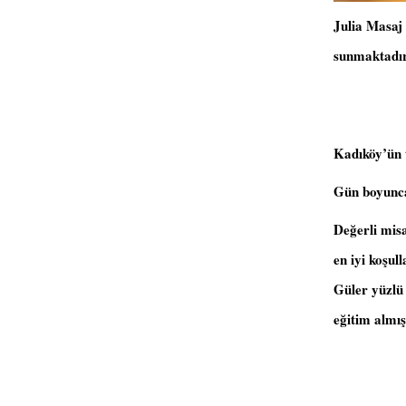
Julia Masaj 
sunmaktadır
Kadıköy’ün 
Gün boyunca 
Değerli mis
en iyi koşul
Güler yüzlü 
eğitim almış